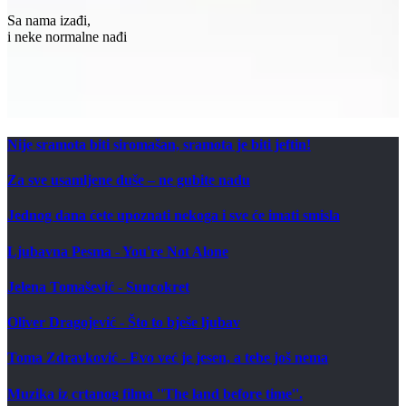
Sa nama izađi,
i neke normalne nađi
Nije sramota biti siromašan, sramota je biti jeftin!
Za sve usamljene duše – ne gubite nadu
Jednog dana ćete upoznati nekoga i sve će imati smisla
Ljubavna Pesma - You're Not Alone
Jelena Tomašević - Suncokret
Oliver Dragojević - Što to bješe ljubav
Toma Zdravković - Evo već je jesen, a tebe još nema
Muzika iz crtanog filma ''The land before time''.