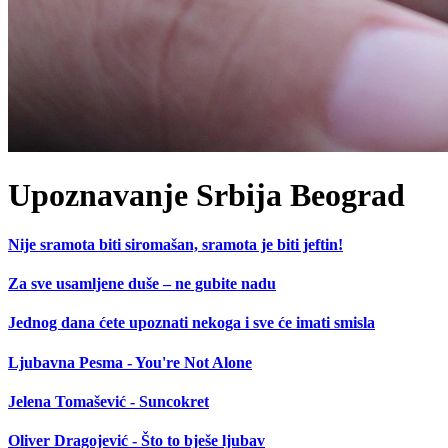
Upoznavanje Srbija Beograd
Nije sramota biti siromašan, sramota je biti jeftin!
Za sve usamljene duše – ne gubite nadu
Jednog dana ćete upoznati nekoga i sve će imati smisla
Ljubavna Pesma - You're Not Alone
Jelena Tomašević - Suncokret
Oliver Dragojević - Što to bješe ljubav