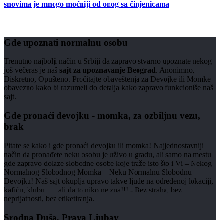
snovima je mnogo moćniji od onog sa činjenicama
Gde upoznati normalnu osobu
Trenutno najbolji način u Srbiji da zapravo stvarno upoznate nekog
još večeras je naš
sajt za upoznavanje Beograd
. Anonimno,
Diskretno, Opušteno. Pročitajte obaveštenja za Devojke ili Momke
obavezno kako bi razumeli do detalja kako zapravo funkcioniše naš
sajt.
Gde pronaći devojku - momka, za ozbiljnu vezu,
brak
Pitate se kako i gde pronaći devojku ili momka! Najjednostavniji
način da pronađete neku osobu je uživo u gradu, ali samo na mestu
gde zapravo dolaze slobodne osobe koje traže isto što i Vi – Nekog
Normalnog Slobodnog Momka – Neku Normalnu Slobodnu
Devojku! Naš sajt okuplja upravo takve ljude na određenoj lokaciji,
kafiću, klubu... – ali da to niko ne zna!!! - Bez straha, bez
neprijatnosti, bez etiketiranja.
Srodna Duša, Prava Ljubav