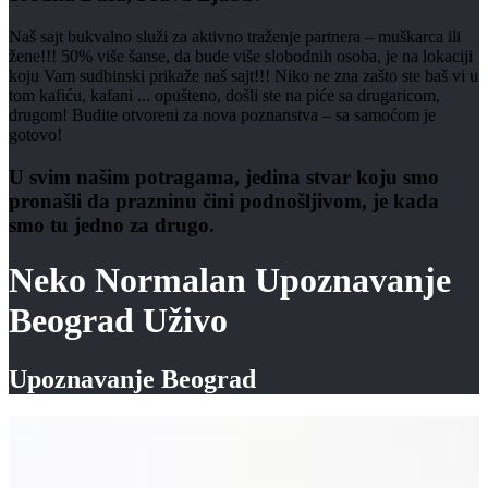
Naš sajt bukvalno služi za aktivno traženje partnera – muškarca ili
žene!!! 50% više šanse, da bude više slobodnih osoba, je na lokaciji
koju Vam sudbinski prikaže naš sajt!!! Niko ne zna zašto ste baš vi u
tom kafiću, kafani ... opušteno, došli ste na piće sa drugaricom,
drugom! Budite otvoreni za nova poznanstva – sa samoćom je
gotovo!
U svim našim potragama, jedina stvar koju smo
pronašli da prazninu čini podnošljivom, je kada
smo tu jedno za drugo.
Neko Normalan Upoznavanje
Beograd Uživo
Upoznavanje Beograd