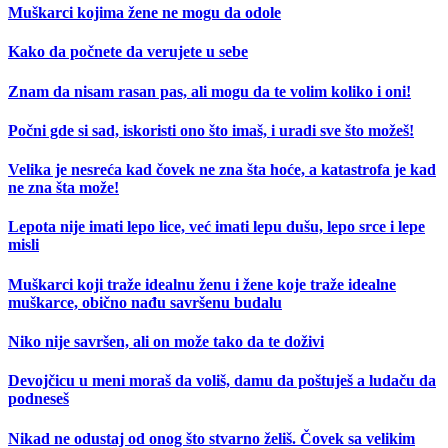
Muškarci kojima žene ne mogu da odole
Kako da počnete da verujete u sebe
Znam da nisam rasan pas, ali mogu da te volim koliko i oni!
Počni gde si sad, iskoristi ono što imaš, i uradi sve što možeš!
Velika je nesreća kad čovek ne zna šta hoće, a katastrofa je kad
ne zna šta može!
Lepota nije imati lepo lice, već imati lepu dušu, lepo srce i lepe
misli
Muškarci koji traže idealnu ženu i žene koje traže idealne
muškarce, obično nađu savršenu budalu
Niko nije savršen, ali on može tako da te doživi
Devojčicu u meni moraš da voliš, damu da poštuješ a ludaču da
podneseš
Nikad ne odustaj od onog što stvarno želiš. Čovek sa velikim