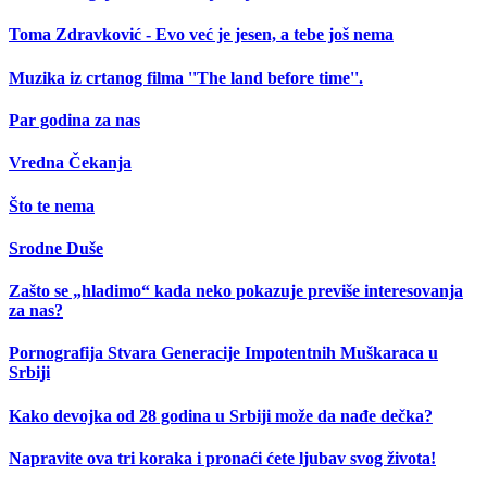
Toma Zdravković - Evo već je jesen, a tebe još nema
Muzika iz crtanog filma ''The land before time''.
Par godina za nas
Vredna Čekanja
Što te nema
Srodne Duše
Zašto se „hladimo“ kada neko pokazuje previše interesovanja
za nas?
Pornografija Stvara Generacije Impotentnih Muškaraca u
Srbiji
Kako devojka od 28 godina u Srbiji može da nađe dečka?
Napravite ova tri koraka i pronaći ćete ljubav svog života!