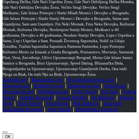
Uspešnog Dečka, Gde Naći Uspešnu Ženu, Gde Naći Ozbiljnog Dečka Momka,
Gde Naći Ozbiljnu Devojku Ženu, Večito Singl Devojka. Večito Singl
Muškarac, Gde Izlaze Pristojni i Slatki Mlađi Momci i Devojke u Beogradu,
Gde Izlaze Pristojni i Slatki Stariji Momci i Devojke u Beogradu, Sama sam
Usamljena, Sam sam Usamljen. Fin Neki Momak, Fina Neka Devojka, Kulturan
Momak, Kulturna Devojka, Neoženjeni Stariji Momci, Muškarci u 40
godinama, Devojke u 40 godinama, Neudate Starije Devojke, Lepa i Uspešna a
Sama, Lep i Uspešan a Sam. Pronađi Životnog Saputnika, Vodič za Udaju
Ženidbu, Tražim Saputnika Saputnicu Partnera Partnerku, Lepo Pristojno
Kulturno Mesto za Izlazak u Gradu Beogradu, Poznanstvo, Muvanje, Sastanak.
Flert, Veza, Zavođenje, Uživo Upoznavanje Beograd, Mesta Gde Izlaze Samci
Samice u Beogradu, Brzo Upoznavanje, Speed Dating. Blizanačka Duša,
Beogradjanke za Upoznavanje, Upoznavanje Usamljenih Osoba, Ona traži
Njega za Brak, On traži Nju za Brak, Upoznavanje Žena.
Autentik.net
∣
Bgautentik.com
∣
Povoljnoputovanje.com
∣
Putovanje.net
∣
Bglinkovi.com
∣
Raskrsnica.com
∣
Sajtovi.org
∣
Prezentacije.net
∣
Webadresar.net
∣
Felix Travel
∣
Eta Turs
∣
Falcon
Travel
∣
Selidbe Beograd
∣
Gracia Medika
∣
Dr Babović
∣
Dakom
Style
∣
Time Travel
∣
Travel4you
∣
Pkk Babović
∣
Izdavanje
Apartmana Beograd
∣
Vene Medik
∣
Detektivska Agencija
OK