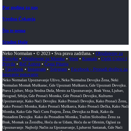
Par godina za nas
Vredna Čekanja
Što te nema
Srodne Duše
Neko Normalan • © 2023 • Sva prava zadržana. •
Objašnjenje za
Devojke
•
Objašnjenje za Momke
•
Vesti
•
Kontakt
•
Opšti Uslovi i
Pravila
•
Reč Autora
•
Česta Pitanja
•
Facebook
•
Instagram
•
Telegram
•
Facebook - Pronađi društvo za
letovanje putovanje
Neko Normalan Upoznavanje Uživo, Neka Normalna Devojka Žena, Neki
Normalan Momak Muškarac, Gde Upoznati Muškarca, Gde Upoznati Devojku.
Prava Ljubav, Moja Srodna Duša, Mesto za Upoznavanje, Brak Veza, Ljubav,
Beograd, Srbija, Gde Pronaći Momka, Gde Pronaći Devojku, Kulturno
Upoznavanje, Kako Naći Devojku. Kako Pronaći Devojku, Kako Pronaći Ženu,
Kako Pronaći Momka, Kako Pronaći Muškarca, Kako Pronaći Dečka, Kako Naći
Momka, Kako Gde Naći Curu Frajera, Žena, Devojka za Brak, Kako da
Pronađem Devojku. Kako da Pronađem Momka, Tražim Slobodnu Ženu za
Brak, Momak za Ženidbu, Hoću da se Udam, Hoću da se Oženim, Oglasi za
Upoznavanje. Najbolji Način za Upoznavanje, Ljubavni Sastanak, Gde Naći