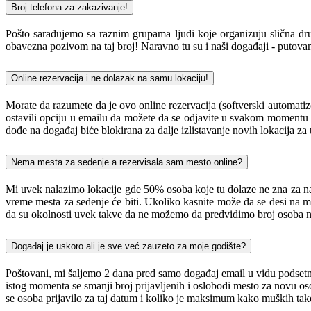
Broj telefona za zakazivanje!
Pošto sarađujemo sa raznim grupama ljudi koje organizuju slična dru
obavezna pozivom na taj broj! Naravno tu su i naši događaji - putovanj
Online rezervacija i ne dolazak na samu lokaciju!
Morate da razumete da je ovo online rezervacija (softverski automati
ostavili opciju u emailu da možete da se odjavite u svakom momentu i
dođe na događaj biće blokirana za dalje izlistavanje novih lokacija z
Nema mesta za sedenje a rezervisala sam mesto online?
Mi uvek nalazimo lokacije gde 50% osoba koje tu dolaze ne zna za nas,
vreme mesta za sedenje će biti. Ukoliko kasnite može da se desi na 
da su okolnosti uvek takve da ne možemo da predvidimo broj osoba na
Događaj je uskoro ali je sve već zauzeto za moje godište?
Poštovani, mi šaljemo 2 dana pred samo događaj email u vidu podsetnika
istog momenta se smanji broj prijavljenih i oslobodi mesto za novu oso
se osoba prijavilo za taj datum i koliko je maksimum kako muških tak