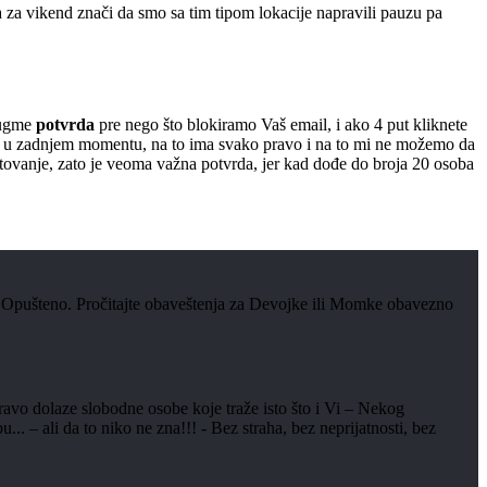
 za vikend znači da smo sa tim tipom lokacije napravili pauzu pa
 dugme
potvrda
pre nego što blokiramo Vaš email, i ako 4 put kliknete
žete u zadnjem momentu, na to ima svako pravo i na to mi ne možemo da
putovanje, zato je veoma važna potvrda, jer kad dođe do broja 20 osoba
 Opušteno. Pročitajte obaveštenja za Devojke ili Momke obavezno
ravo dolaze slobodne osobe koje traže isto što i Vi – Nekog
 ali da to niko ne zna!!! - Bez straha, bez neprijatnosti, bez