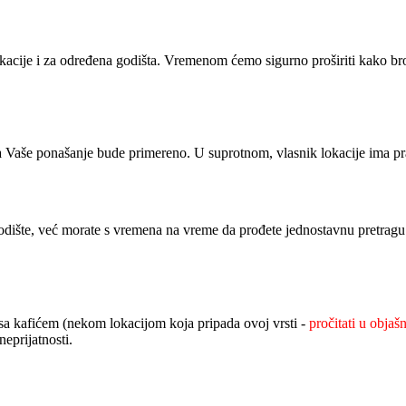
ije i za određena godišta. Vremenom ćemo sigurno proširiti kako broj l
Vaše ponašanje bude primereno. U suprotnom, vlasnik lokacije ima prav
ište, već morate s vremena na vreme da prođete jednostavnu pretragu i vi
i sa kafićem (nekom lokacijom koja pripada ovoj vrsti -
pročitati u objaš
eprijatnosti.