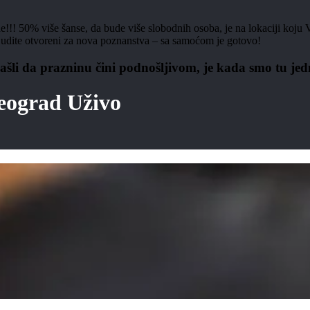
ne!!! 50% više šanse, da bude više slobodnih osoba, je na lokaciji koju 
! Budite otvoreni za nova poznanstva – sa samoćom je gotovo!
šli da prazninu čini podnošljivom, je kada smo tu jed
eograd Uživo