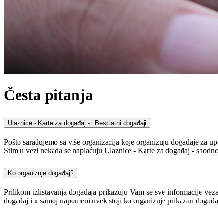
Česta pitanja
Ulaznice - Karte za događaj - i Besplatni događaji
Pošto sarađujemo sa više organizacija koje organizuju događaje za up
Stim u vezi nekada se naplaćuju Ulaznice - Karte za događaj - shodno 
Ko organizuje događaj?
Prilikom izlistavanja događaja prikazuju Vam se sve informacije vez
događaj i u samoj napomeni uvek stoji ko organizuje prikazan događaj