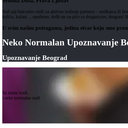
Srodna Duša, Prava Ljubav
Naš sajt bukvalno služi za aktivno traženje partnera – muškarca ili že
kafiću, kafani ... opušteno, došli ste na piće sa drugaricom, drugom
U svim našim potragama, jedina stvar koju smo prona
Neko Normalan Upoznavanje B
Upoznavanje Beograd
Sa nama izađi,
i neke normalne nađi