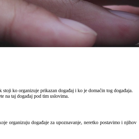
 stoji ko organizuje prikazan događaj i ko je domaćin tog događaja.
ete na taj događaj pod tim uslovima.
 koje organizuju događaje za upoznavanje, neretko postavimo i njihov