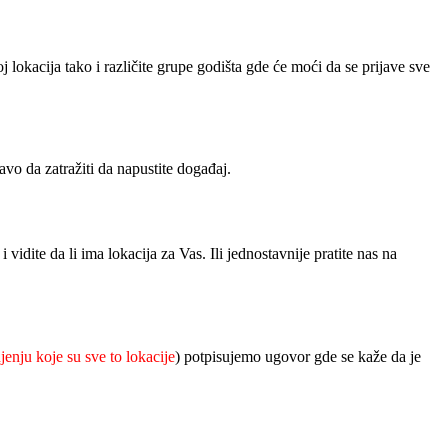
okacija tako i različite grupe godišta gde će moći da se prijave sve
o da zatražiti da napustite događaj.
dite da li ima lokacija za Vas. Ili jednostavnije pratite nas na
njenju koje su sve to lokacije
) potpisujemo ugovor gde se kaže da je