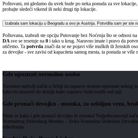
Poštovani, mi gledamo da uvek bude po neka ponuda za sve lokacije, i
probajte sledeći vikend ili neki drugi tip lokacije.
Izabrala sam lokaciju u Beogradu a ovo je Austrija. Potvrdila sam jer ste na
Poštovana, izabrali ste opciju Putovanje bez Noćenja što se odnosi n
DA
sve se resetuje na
0
i tako u krug. Naravno imate i pravo da potvr
utičemo. Ta
potvrda
znači da se ne pojavi više muških ili ženskih os
za devojke - sve zavisi od kapaciteta samog mesta, ta ponuda se više 
Gde upoznati normalnu osobu
Trenutno najbolji način u Srbiji da zapravo stvarno upoznate nekog jo
kako bi razumeli do detalja kako zapravo funkcioniše naš sajt.
Gde pronaći devojku - momka, za ozbiljnu vezu, bra
Pitate se kako i gde pronaći devojku ili momka! Najjednostavniji nač
Normalnog Slobodnog Momka – Neku Normalnu Slobodnu Devojku! Naš saj
etiketiranja.