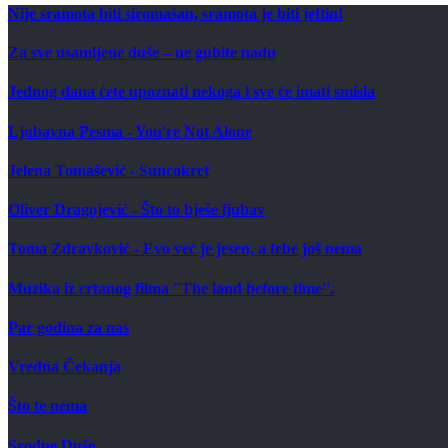
Nije sramota biti siromašan, sramota je biti jeftin!
Za sve usamljene duše – ne gubite nadu
Jednog dana ćete upoznati nekoga i sve će imati smisla
Ljubavna Pesma - You're Not Alone
Jelena Tomašević - Suncokret
Oliver Dragojević - Što to bješe ljubav
Toma Zdravković - Evo već je jesen, a tebe još nema
Muzika iz crtanog filma ''The land before time''.
Par godina za nas
Vredna Čekanja
Što te nema
Srodne Duše