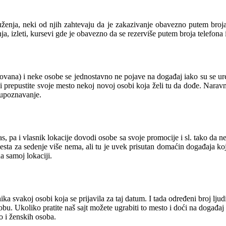
ženja, neki od njih zahtevaju da je zakazivanje obavezno putem broja 
a, izleti, kursevi gde je obavezno da se rezerviše putem broja telefona
zovana) i neke osobe se jednostavno ne pojave na događaj iako su se u
 prepustite svoje mesto nekoj novoj osobi koja želi tu da dođe. Naravno
a upoznavanje.
 pa i vlasnik lokacije dovodi osobe sa svoje promocije i sl. tako da ne
mesta za sedenje više nema, ali tu je uvek prisutan domaćin događaja k
 samoj lokaciji.
 svakoj osobi koja se prijavila za taj datum. I tada određeni broj ljud
bu. Ukoliko pratite naš sajt možete ugrabiti to mesto i doći na događaj 
o i ženskih osoba.