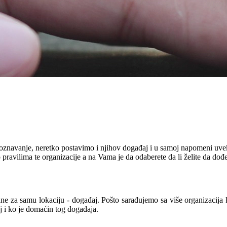
oznavanje, neretko postavimo i njihov događaj i u samoj napomeni uvek
pravilima te organizacije a na Vama je da odaberete da li želite da dođ
ane za samu lokaciju - događaj. Pošto sarađujemo sa više organizacija
 i ko je domaćin tog događaja.