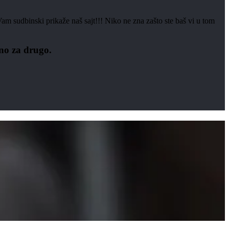
Vam sudbinski prikaže naš sajt!!! Niko ne zna zašto ste baš vi u tom
no za drugo.