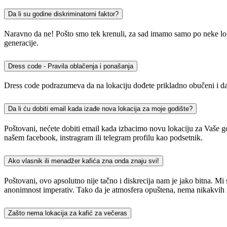
Da li su godine diskriminatorni faktor?
Naravno da ne! Pošto smo tek krenuli, za sad imamo samo po neke lokac
generacije.
Dress code - Pravila oblačenja i ponašanja
Dress code podrazumeva da na lokaciju dođete prikladno obučeni i da 
Da li ću dobiti email kada izađe nova lokacija za moje godište?
Poštovani, nećete dobiti email kada izbacimo novu lokaciju za Vaše god
našem facebook, instragram ili telegram profilu kao podsetnik.
Ako vlasnik ili menadžer kafića zna onda znaju svi!
Poštovani, ovo apsolutno nije tačno i diskrecija nam je jako bitna. M
anonimnost imperativ. Tako da je atmosfera opuštena, nema nikakvih n
Zašto nema lokacija za kafić za večeras