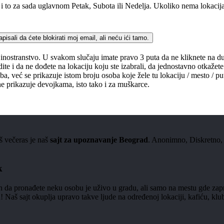
 to za sada uglavnom Petak, Subota ili Nedelja. Ukoliko nema lokacija
pisali da ćete blokirati moj email, ali neću ići tamo.
a inostranstvo. U svakom slučaju imate pravo 3 puta da ne kliknete na
dite i da ne dođete na lokaciju koju ste izabrali, da jednostavno otka
oba, već se prikazuje istom broju osoba koje žele tu lokaciju / mesto / 
ne prikazuje devojkama, isto tako i za muškarce.
š večeras je naš
sajt za upoznavanje Beograd
. Anonimno, Diskretno,
k
in da pronađete neku osobu je uživo u gradu, ali samo na mestu gde zap
t okuplja upravo takve ljude na određenoj lokaciji, kafiću, klubu... –