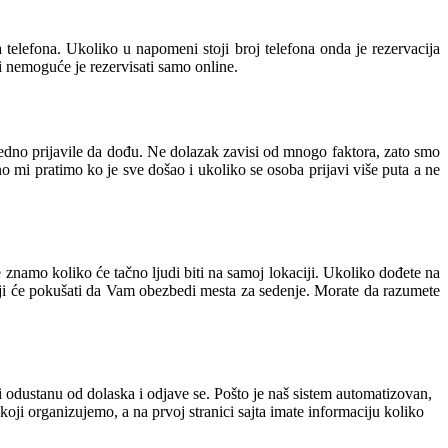
telefona. Ukoliko u napomeni stoji broj telefona onda je rezervacija
 i nemoguće je rezervisati samo online.
redno prijavile da dođu. Ne dolazak zavisi od mnogo faktora, zato smo
 mi pratimo ko je sve došao i ukoliko se osoba prijavi više puta a ne
 znamo koliko će tačno ljudi biti na samoj lokaciji. Ukoliko dođete na
oji će pokušati da Vam obezbedi mesta za sedenje. Morate da razumete
i odustanu od dolaska i odjave se. Pošto je naš sistem automatizovan,
koji organizujemo, a na prvoj stranici sajta imate informaciju koliko