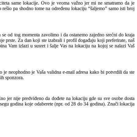
citeta same lokacije. Ovo je veoma važno jer
mi ne smatramo da je
o
rešio
pa shodno tome na
određenu lokaciju “šaljemo” samo isti broj
da se od tog momenta zavolimo i da ostanemo zajedno srećni do
kraja
prste. Za dan koji ste izabrali i
profil događaju koji preferirate
, naš
ina Vam izlazi u susret i šalje Vas na lokaciju na kojoj se nalazi Vaš
to
je neophodno
je Vaša validna
e-mail
adresa kako bi potvrdili da ste
ih sponzora.
žno
jer
nije predviđeno da
dođete na lokaciju gde su sve osobe
dosta
segu godina koje odaberete (npr.
od
28
do
34
godina
)
. Znači lokacija