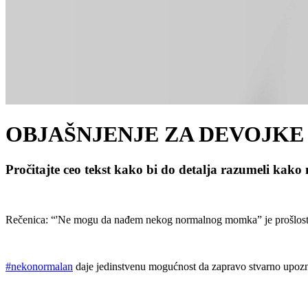
OBJAŠNJENJE ZA DEVOJKE
P
ročitajte ceo tekst kako bi do detalja razumeli kako 
Rečenica: “'Ne mogu da nađem
nekog normalnog momka”
je prošlost
#nekonormalan
daje jedinstvenu mogućnost da zapravo stvarno upozna