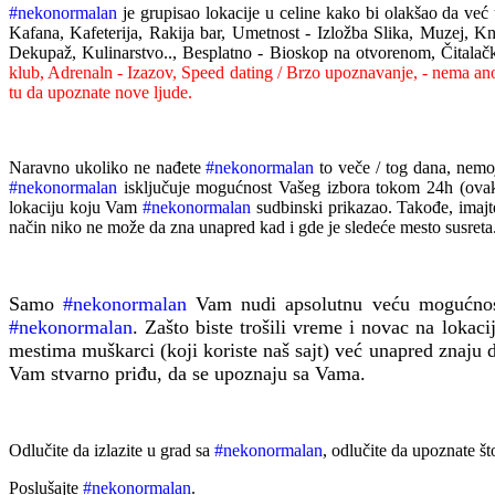
#nekonormalan
je grupisao
l
okacij
e
u
celine kako bi
olakšao da
već 
Kafana, Kafeterija, Rakija bar, Umetnost - Izložba Slika, Muzej, K
Dekupaž, Kulinarstvo.., Besplatno - Bioskop na otvorenom, Čitalačk
klub, Adrenaln - Izazov, Speed dating / Brzo upoznavanje,
- nema anon
tu da upoznate nove ljude.
Naravno ukoliko ne nađete
#nekonormalan
to veče / tog dana, nemo
#nekonormalan
isključuje mogućnost Vašeg izbora
tokom 24h (ovak
lokaciju koju Vam
#nekonormalan
sudbinski prikazao.
Takođe,
imaj
način
niko ne
može da
zna unapred kad i gde je
sledeće mesto susreta
Samo
#nekonormalan
Vam nudi
apsolutnu veću mogućn
#nekonormalan
. Zašto biste trošili vreme i novac na lokac
mestima muškarci (koji koriste naš sajt) već unapred znaju d
Vam stvarno priđu, da se upoznaju sa Vama.
Odlučite da izlazite u grad
sa
#nekonormalan
, odlučite da upoznate š
Poslušajte
#nekonormalan
.