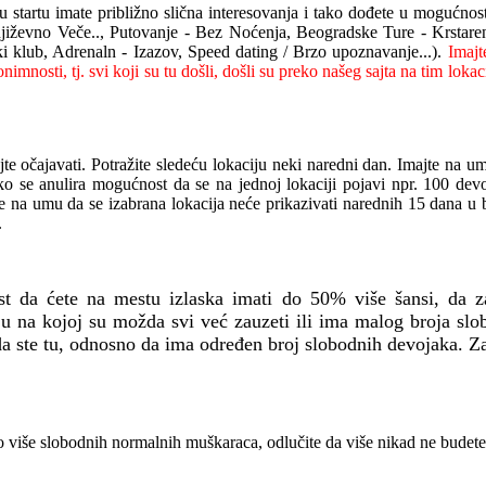
u startu
imate približno slična
interesovanja i tako
dođete u mogućnost
njiževno Veče.., Putovanje - Bez Noćenja, Beogradske Ture - Krstarenj
i klub, Adrenaln - Izazov, Speed dating / Brzo upoznavanje...).
Imajt
imnosti, tj. svi koji su tu došli, došli su preko našeg sajta na tim loka
jte očajavati.
P
otražite sledeću lokaciju neki naredni dan. Imajte na 
o se anulira mogućnost da se
na jednoj
lokaciji pojavi npr.
100
dev
te na umu da se
izabrana
lokacija neće prikazivati narednih 15 dana u
.
ost
da će
te na
mest
u
izlaska
imati do 50% više šansi, da 
iju na kojoj su
možda
svi već zauzeti ili
ima
mal
og
broj
a
slo
a ste tu,
odnosno da ima određen broj
slobodnih devojaka.
Z
to više slobodnih normalnih muškaraca, odlučite da više nikad ne budete