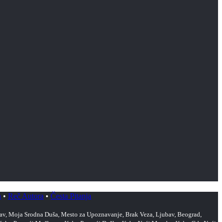
a
•
Reč Autora
•
Česta Pitanja
, Moja Srodna Duša, Mesto za Upoznavanje, Brak Veza, Ljubav, Beograd,