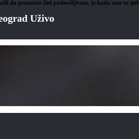
šli da prazninu čini podnošljivom, je kada smo tu jed
eograd Uživo