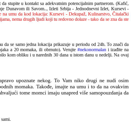
 da stupite u kontakt sa adekvatnim
potencijalnim partnerom. (Kafić,
e Dunavom ili Savom.., Izleti Srbija - Jednodnevni Izlet, Kursevi -
e na umu da kod lokacija: Kursevi - Dekupaž, Kulinarstvo, Čitalački
cijama, nema drugih ljudi koji tu redovno dolaze - tako da se zna da ste
umu da
se
samo jedna lokacija
prikazuje u periodu od
24h.
To znači da
ojaka
a
20
momaka
,
ili obrnuto)
. Verujte
#nekonormalan
i izađite na
 bilo kom obliku i u narednih 30 dana u istom danu u nedelji.
Na ovaj
zapravo upoznate nekog. To Vam niko drugi ne nudi
osim
bodnih
momaka
. Takođe, imajte na umu i to da na ovakvim
ahvaljući tome
momci
imaju unapred više samopouzdanja da
 sami.