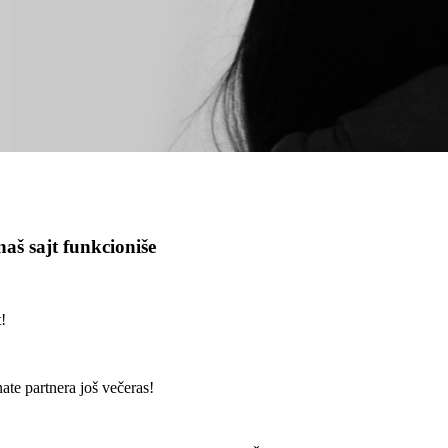
naš sajt funkcioniše
!
te partnera još večeras!