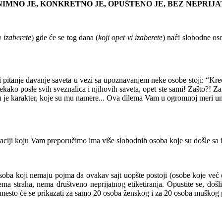
NIMNO JE, KONKRETNO JE, OPUŠTENO JE, BEZ NEPRIJA
a izaberete
) gde će se tog dana (
koji opet vi izaberete
) naći slobodne oso
i pitanje davanje saveta
u vezi sa upoznavanjem neke osobe stoji: “Kreći
 nekako
posle svih sveznalica i njihovih saveta,
opet ste sami!
Zašto?!
Zat
 je karakter,
koje su mu namere... Ova dilema Vam u ogromnoj meri u
aciji
koju Vam preporučimo
ima više slobodnih osoba koje su došle sa 
soba koji nemaju pojma da ovakav sajt uopšte postoji (osobe koje već
nema straha, nema
društveno neprijatnog
etiketiranja.
Opustite se
, došl
mesto će se prikazati
z
a samo 20 osoba ženskog i
za
20 osoba muškog po