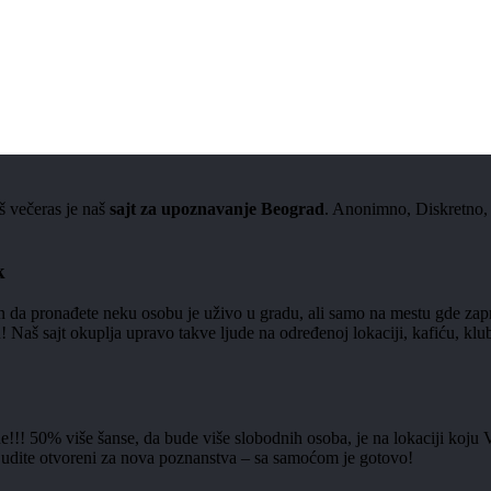
š večeras je naš
sajt za upoznavanje Beograd
. Anonimno, Diskretno,
k
in da pronađete neku osobu je uživo u gradu, ali samo na mestu gde zap
t okuplja upravo takve ljude na određenoj lokaciji, kafiću, klubu... –
ne!!! 50% više šanse, da bude više slobodnih osoba, je na lokaciji koju 
! Budite otvoreni za nova poznanstva – sa samoćom je gotovo!