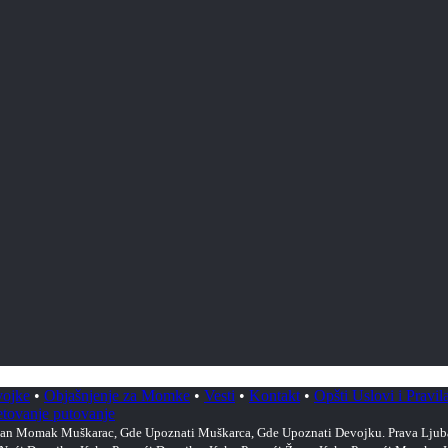
vojke
•
Objašnjenje za Momke
•
Vesti
•
Kontakt
•
Opšti Uslovi i Pravil
etovanje putovanje
n Momak Muškarac, Gde Upoznati Muškarca, Gde Upoznati Devojku. Prava Ljubav