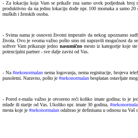
- Za lokaciju koja Vam se prikaže zna samo
uvek podjednak broj 
produktivno da na jednu lokaciju dođe npr.
100
momaka
a
samo
20 
muških i ženskih osoba.
- Svi
ma nama je osnovni životni imperativ da
nekog upoznamo sudb
života. Ovo je veoma
važno
pošto smo mi
napravili mogućnost da s
softver
Vam prikazuje jedno
nasumično
mesto
iz kategorije koje st
potencijalni partner - sve dalje zavisi od Vas.
- Na
#nekonormalan
nema logovanja, nema registracije, brojeva telef
punoletni. Naravno, pošto je
#nekonormalan
besplatan ostavljate mo
- Pored
e-maila
važno je otvoreno reći koliko imate
godina;
to je j
mlađe
ili starije
od Vas. Ukoliko
npr.
imate 30 godina,
#nekonormala
mesta
koje je
#nekonormalan
odabrao je definisana u odnosu na Vaš o