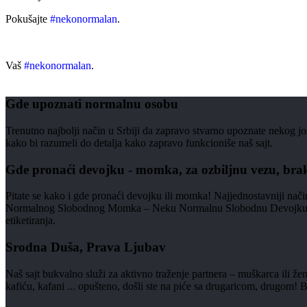
Pokušajte
#nekonormalan
.
Vaš
#nekonormalan
.
Gde upoznati normalnu osobu
Trenutno najbolji način u Srbiji da zapravo stvarno upoznate nekog jo
kako bi razumeli do detalja kako zapravo funkcioniše naš sajt.
Gde pronaći devojku - momka, za ozbiljnu vezu, bra
Pitate se kako i gde pronaći devojku ili momka! Najjednostavniji nač
Normalnog Slobodnog Momka – Neku Normalnu Slobodnu Devojku! Naš saj
etiketiranja.
Srodna Duša, Prava Ljubav
Naš sajt bukvalno služi za aktivno traženje partnera – muškarca ili že
kafiću, kafani ... opušteno, došli ste na piće sa drugaricom, drugom