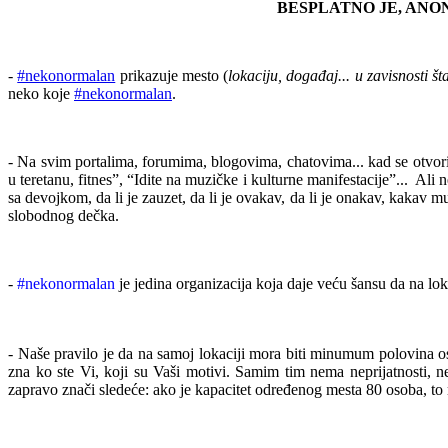
BESPLATNO JE, ANO
-
#nekonormalan
prikazuj
e
mesto (
lokaciju, događaj... u zavisnosti št
nek
o koje
#nekonormalan
.
- Na svim portalima, forumima, blogovima, chatovima...
kad se otvor
u teretanu,
fitnes”,
“
I
dite na muzičke i kulturne manifestacije”... Ali
sa devojkom,
da li je zauzet,
da li je ovakav, da li je onakav,
kakav mu
slobodnog
dečka.
-
#nekonormalan
je jedina
organizacija koja daje
veću šansu da na lok
-
Naše pravilo je da n
a samoj lokaciji mora biti
minumum polovina
o
zna ko ste Vi,
koji su Vaši motivi. Samim tim
nema neprijatnosti, 
zapravo znači sledeće:
ako je kapacitet
određenog mesta
80 osoba, to 