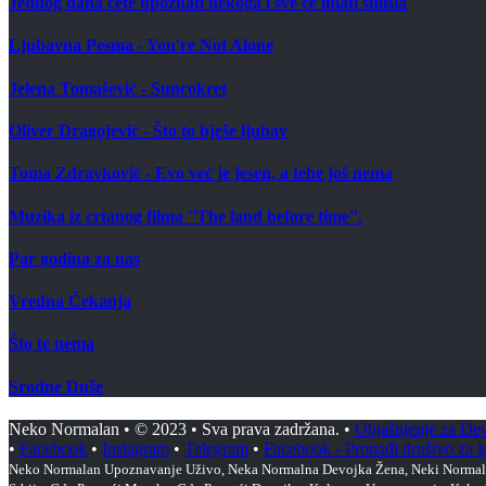
Jednog dana ćete upoznati nekoga i sve će imati smisla
Ljubavna Pesma - You're Not Alone
Jelena Tomašević - Suncokret
Oliver Dragojević - Što to bješe ljubav
Toma Zdravković - Evo već je jesen, a tebe još nema
Muzika iz crtanog filma ''The land before time''.
Par godina za nas
Vredna Čekanja
Što te nema
Srodne Duše
Neko Normalan • © 2023 • Sva prava zadržana. •
Objašnjenje za De
•
Facebook
•
Instagram
•
Telegram
•
Facebook - Pronađi društvo za l
Neko Normalan Upoznavanje Uživo, Neka Normalna Devojka Žena, Neki Normala