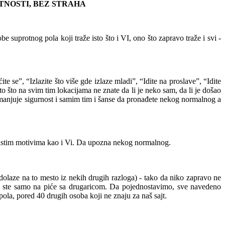
TNOSTI, BEZ STRAHA
be suprotnog pola koji traže isto što i VI, ono
što zapravo traže i svi -
te se”, “Izlazite što više
gde izlaze mladi”
, “Idite na proslave”, “
I
dite
o što na svim tim lokacijama ne znate da li je neko sam, da li je došao
manjuje
sigurnost i samim tim i
šanse da pronađete nekog normalnog
a
istim motivima kao i Vi.
Da upozna nekog normalnog.
 dolaze
na to mesto iz nekih drugih razloga
) - tako da niko zapravo ne
i ste
samo
na piće sa drugaricom.
Da pojednostavimo, sve navedeno
la, pored 40 drugih osoba koji ne znaju za naš sajt.