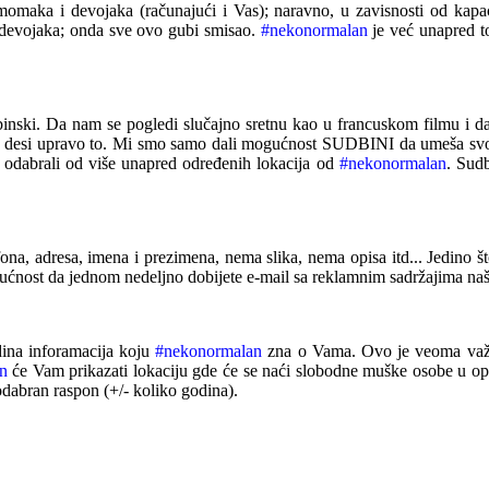
momaka i devojaka (računajući i Vas); naravno,
u zavisnosti od kapa
devojaka;
o
nda sve ovo gubi smisao.
#nekonormalan
je
već unapred t
inski.
Da nam se
pogledi
slučajno sretnu kao u francuskom filmu i 
e desi upravo to. Mi smo samo
dali mogućnost SUDBINI da umeša svoje 
e odabrali
od
više
unapred određenih
lokacija
od
#nekonormalan
. Sudb
ona, adresa, imena i prezimena, nema slika, nema opisa itd... Jedino š
gućnost da jednom nedeljno
dobijete
e-mail
sa reklamnim sadržajima naš
edina inforamacija koju
#nekonormalan
zna o Vama. Ovo je veoma
va
n
će Vam prikazati lokaciju gde će
se naći
slobodne muške osobe
u op
dabran raspon (+/- koliko godina).