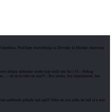
 Opušteno. Pročitajte obaveštenja za Devojke ili Momke obavezno
ravo dolaze slobodne osobe koje traže isto što i Vi – Nekog
 ali da to niko ne zna!!! - Bez straha, bez neprijatnosti, bez
Vam sudbinski prikaže naš sajt!!! Niko ne zna zašto ste baš vi u tom