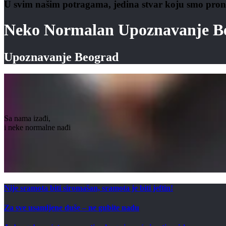
U svim našim potragama, jedina stvar koju smo prona
Neko Normalan Upoznavanje B
Upoznavanje Beograd
Sa nama izađi,
i neke normalne nađi
Nije sramota biti siromašan, sramota je biti jeftin!
Za sve usamljene duše – ne gubite nadu