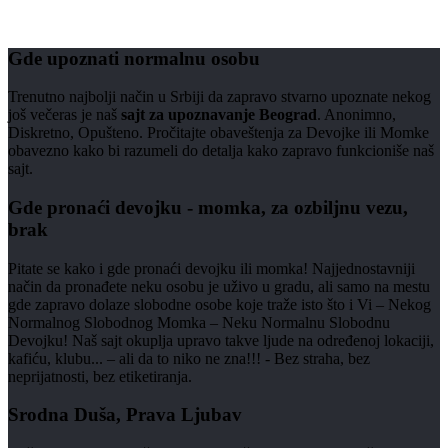
Gde upoznati normalnu osobu
Trenutno najbolji način u Srbiji da zapravo stvarno upoznate nekog
još večeras je naš
sajt za upoznavanje Beograd
. Anonimno,
Diskretno, Opušteno. Pročitajte obaveštenja za Devojke ili Momke
obavezno kako bi razumeli do detalja kako zapravo funkcioniše naš
sajt.
Gde pronaći devojku - momka, za ozbiljnu vezu,
brak
Pitate se kako i gde pronaći devojku ili momka! Najjednostavniji
način da pronađete neku osobu je uživo u gradu, ali samo na mestu
gde zapravo dolaze slobodne osobe koje traže isto što i Vi – Nekog
Normalnog Slobodnog Momka – Neku Normalnu Slobodnu
Devojku! Naš sajt okuplja upravo takve ljude na određenoj lokaciji,
kafiću, klubu... – ali da to niko ne zna!!! - Bez straha, bez
neprijatnosti, bez etiketiranja.
Srodna Duša, Prava Ljubav