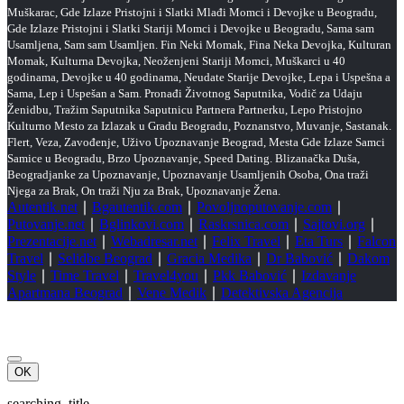
Muškarac, Gde Izlaze Pristojni i Slatki Mlađi Momci i Devojke u Beogradu,
Gde Izlaze Pristojni i Slatki Stariji Momci i Devojke u Beogradu, Sama sam
Usamljena, Sam sam Usamljen. Fin Neki Momak, Fina Neka Devojka, Kulturan
Momak, Kulturna Devojka, Neoženjeni Stariji Momci, Muškarci u 40
godinama, Devojke u 40 godinama, Neudate Starije Devojke, Lepa i Uspešna a
Sama, Lep i Uspešan a Sam. Pronađi Životnog Saputnika, Vodič za Udaju
Ženidbu, Tražim Saputnika Saputnicu Partnera Partnerku, Lepo Pristojno
Kulturno Mesto za Izlazak u Gradu Beogradu, Poznanstvo, Muvanje, Sastanak.
Flert, Veza, Zavođenje, Uživo Upoznavanje Beograd, Mesta Gde Izlaze Samci
Samice u Beogradu, Brzo Upoznavanje, Speed Dating. Blizanačka Duša,
Beogradjanke za Upoznavanje, Upoznavanje Usamljenih Osoba, Ona traži
Njega za Brak, On traži Nju za Brak, Upoznavanje Žena.
Autentik.net
∣
Bgautentik.com
∣
Povoljnoputovanje.com
∣
Putovanje.net
∣
Bglinkovi.com
∣
Raskrsnica.com
∣
Sajtovi.org
∣
Prezentacije.net
∣
Webadresar.net
∣
Felix Travel
∣
Eta Turs
∣
Falcon
Travel
∣
Selidbe Beograd
∣
Gracia Medika
∣
Dr Babović
∣
Dakom
Style
∣
Time Travel
∣
Travel4you
∣
Pkk Babović
∣
Izdavanje
Apartmana Beograd
∣
Vene Medik
∣
Detektivska Agencija
OK
searching_title