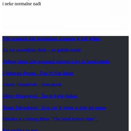
i neke normalne nađi
Nije sramota biti siromašan, sramota je biti jeftin!
Za sve usamljene duše – ne gubite nadu
Jednog dana ćete upoznati nekoga i sve će imati smisla
Ljubavna Pesma - You're Not Alone
Jelena Tomašević - Suncokret
Oliver Dragojević - Što to bješe ljubav
Toma Zdravković - Evo već je jesen, a tebe još nema
Muzika iz crtanog filma ''The land before time''.
Par godina za nas