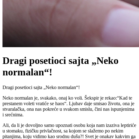
Dragi posetioci sajta „Neko
normalan“!
Dragi posetioci sajta „Neko normalan“!
Neko normalan je, svakako, onaj ko voli. Šekspir je rekao:“Kad te
prestanem voleti vratiće se haos“. Ljubav daje smisao životu, ona je
stvaralačka, ona nas pokreće u svakom smislu, čini nas ispunjenima
i srećnima.
Ali, da li je dovoljno samo upoznati osobu koja nam izaziva leptiriće
u stomaku, fizičku privlačnost, sa kojom se slažemo po nekim
pitanjima, koju vidimo kao srodnu dušu?! Svet je onakav kakvim ga