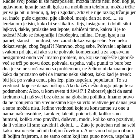
Radite svoj posao ili ste nezaposleni, možda imate neki hobi koji je,
uglavnom, igranje raznih igrica na mobilnom telefonu, možda trčite
jer valja biti u trendu, tj, lep i zgodan, zdravlje nije razlog trčanju jer
se, inače, puše cigarete, pije alkohol, menja dan za noć,...., sa
teretanom je isto, kako bi se slikali za fejs, instagram, i dobili silni
lajkovi, dakle, prolazite test lepote, ushićeni time, kakva li je to
radost! Malo se fotografija i fotošopira, milina. Drugi igraju na
pamet, starost – mudrost, sve zarad dokazivanja sebe. Sve neko
dokazivanje, zbog čega!?! Naravno, zbog sebe. Pohvale i aplauzi
svakom prijaju, ali ako su te pohvale kompenzacija za sopstvenu
nesigurnost onda već imamo problem, no, koji se najčešće ignoriše
već se trči po novu dozu pohvala, uspeha, valja puniti to bure bez
dna jer se ne suočavamo sa problemom, ne želimo ni da znamo jer
kako da priznamo sebi da imamo neku slabost, kako kad je trend:
biti jak po svaku cenu, plus lep, plus uspešan, popularan! To su
vrednosti koje se danas poštuju. Ako kažeš nešto drugo pitaju te sa
podsmehom: Aloo, u kom svetu ti živiš!?!! Zaboravljajući da sami
kreiramo taj naš svet bez obzira na globalnu politiku. Imamo pravo
da ne robujemo tim vrednostima koje su vrlo relativne jer danas jesu
a sutra možda nisu. Jedine vrednosti koje su konstantne su one u
nama: naše osobine, karakter, talenti, potencijali, koliko smo
humani, koliko smo pravični, duševni, mudri, koliko smo pozitivni,
da li volimo ili smo zavidni i zlobni,..... Zato je potreban rad na sebi
kako bismo sebe učinili boljim čovekom. A ne samo boljom ribom
ili boljim frajerom, a ne samo onim koji ima puno novca, uspeha ili