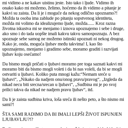
mi vidimo a ne kakav uistinu jeste. Isto tako i ljude. Vidimo ih
onako kako mi možemo, želimo, hoćemo da ih vidimo a pitanje je
kakvi su zaista. Da li je i moguće da nekog odlično upoznamo?!
Možda ta osoba ima zablude po pitanju sopstvenog identiteta,
možda mi volimo da idealizujemo ljude, možda...... Kroz razna
životna iskustva mi se menjamo i iznova upoznajemo i sebe i druge,
ako smo i do tada uopšte imali kakvu takvu samospoznaju. A bez
spoznaje sebe samog ne možemo istinski upoznati ni nekog drugog.
Kako je, onda, moguća ljubav među takvima! I, kao što
upoznajemo, menjamo i gradimo sebe, moramo graditi i razvijati
ljubav koju osećamo!
Da bismo mogli pričati o ljubavi moramo pre toga saznati kakvi mi
moramo biti da bismo mogli voleti i da bi nas voleli, da bi se mogli
ostvariti u ljubavi. Koliko puta mnogi kažu:“Nemam sreće u
ljubavi“, „Nikako da nadjem onu/onog pravu/pravog“, „Izgleda da
nikad necu biti srecna/srecan u ljubavi“, „Sudbina mi je po svoj
prilici takva da nikad ne nadjem pravu ljubav“, itd.
Da li je zaista sudbina kriva, loša sreća ili nešto peto, a što nismo mi
sami?!
ŠTA SAMI RADIMO DA BI IMALI LEPŠI ŽIVOT ISPUNJEN
LJUBAVLJU?!?