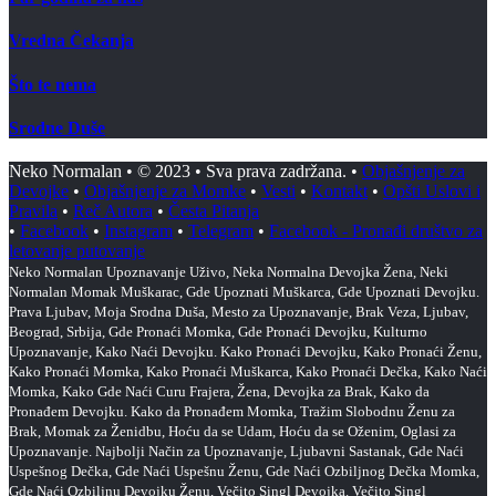
Vredna Čekanja
Što te nema
Srodne Duše
Neko Normalan • © 2023 • Sva prava zadržana. •
Objašnjenje za
Devojke
•
Objašnjenje za Momke
•
Vesti
•
Kontakt
•
Opšti Uslovi i
Pravila
•
Reč Autora
•
Česta Pitanja
•
Facebook
•
Instagram
•
Telegram
•
Facebook - Pronađi društvo za
letovanje putovanje
Neko Normalan Upoznavanje Uživo, Neka Normalna Devojka Žena, Neki
Normalan Momak Muškarac, Gde Upoznati Muškarca, Gde Upoznati Devojku.
Prava Ljubav, Moja Srodna Duša, Mesto za Upoznavanje, Brak Veza, Ljubav,
Beograd, Srbija, Gde Pronaći Momka, Gde Pronaći Devojku, Kulturno
Upoznavanje, Kako Naći Devojku. Kako Pronaći Devojku, Kako Pronaći Ženu,
Kako Pronaći Momka, Kako Pronaći Muškarca, Kako Pronaći Dečka, Kako Naći
Momka, Kako Gde Naći Curu Frajera, Žena, Devojka za Brak, Kako da
Pronađem Devojku. Kako da Pronađem Momka, Tražim Slobodnu Ženu za
Brak, Momak za Ženidbu, Hoću da se Udam, Hoću da se Oženim, Oglasi za
Upoznavanje. Najbolji Način za Upoznavanje, Ljubavni Sastanak, Gde Naći
Uspešnog Dečka, Gde Naći Uspešnu Ženu, Gde Naći Ozbiljnog Dečka Momka,
Gde Naći Ozbiljnu Devojku Ženu, Večito Singl Devojka. Večito Singl