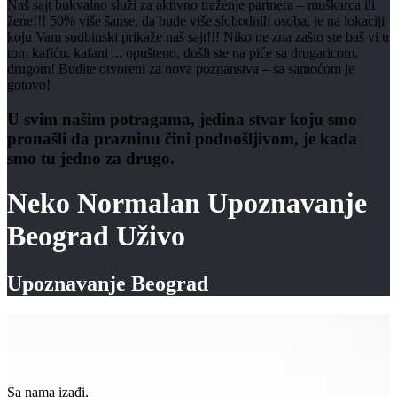
Naš sajt bukvalno služi za aktivno traženje partnera – muškarca ili
žene!!! 50% više šanse, da bude više slobodnih osoba, je na lokaciji
koju Vam sudbinski prikaže naš sajt!!! Niko ne zna zašto ste baš vi u
tom kafiću, kafani ... opušteno, došli ste na piće sa drugaricom,
drugom! Budite otvoreni za nova poznanstva – sa samoćom je
gotovo!
U svim našim potragama, jedina stvar koju smo
pronašli da prazninu čini podnošljivom, je kada
smo tu jedno za drugo.
Neko Normalan Upoznavanje
Beograd Uživo
Upoznavanje Beograd
Sa nama izađi,