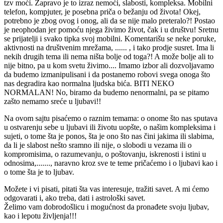
tzv moći. Zapravo je to izraz nemoći, slabosti, kompleksa. Mobilni
telefon, kompjuter, je posebna priča o bežanju od života! Okej,
potrebno je zbog ovog i onog, ali da se nije malo preteralo?! Postao
je neophodan jer pomoću njega živimo život, čak i u društvu! Sretnu
se prijatelji i svako tipka svoj mobilni. Komentarišu se neke poruke,
aktivnosti na društvenim mrežama, ...... , i tako prodje susret. Ima li
nekih drugih tema ili nema ništa bolje od toga?! A može bolje ali to
nije bitno, pa u kom svetu živimo.... Imamo izbor ali dozvoljavamo
da budemo izmanipulisani i da postanemo robovi svega onoga što
nas degradira kao normalna ljudska bića. BITI NEKO
NORMALAN! No, biramo da budemo nenormalni, pa se pitamo
zašto nemamo sreće u ljubavi!!
Na ovom sajtu pisaćemo o raznim temama: o onome što nas sputava
u ostvarenju sebe u ljubavi ili životu uopšte, o našim kompleksima i
sujeti, o tome šta je ponos, šta je ono što nas čini jakima ili slabima,
da li je slabost nešto sramno ili nije, o slobodi u vezama ili o
kompromisima, o razumevanju, o poštovanju, iskrenosti i istini u
odnosima,......., naravno kroz sve te teme pričaćemo i o ljubavi kao i
o tome šta je to ljubav.
Možete i vi pisati, pitati šta vas interesuje, tražiti savet. A mi ćemo
odgovarati i, ako treba, dati i astrološki savet.
Želimo vam dobrodošlicu i mogućnost da pronađete svoju ljubav,
kao i lepotu življenja!!!